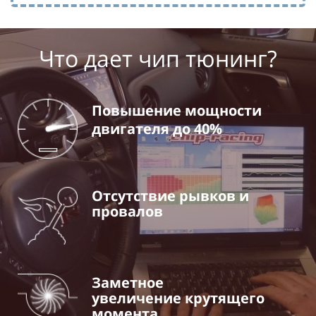
Что дает чип тюнинг?
Повышение мощности
двигателя до 40%
Отсутствие рывков
и
провалов
Заметное
увеличение
крутящего
момента