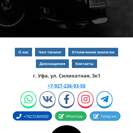
О нас
Чип тюнинг
Отключение экологии
Дооснащение
Контакты
г. Уфа, ул. Силикатная, 3к1
+7-927-236-93-50
+79272369350
WhatsApp
Telegram