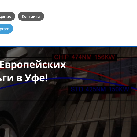
щение
Контакты
egram
 Европейских
ги в Уфе!