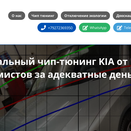
О нас
Чип тюнинг
Отключение экологии
Доосна
+79272369350
WhatsApp
Tel
льный чип-тюнинг KIA от
истов за адекватные день