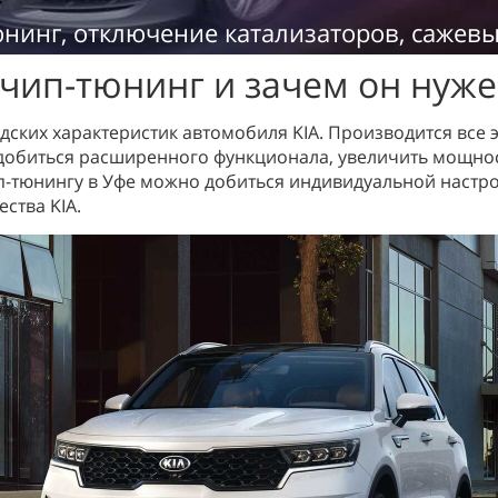
юнинг, отключение катализаторов, сажев
 чип-тюнинг и зачем он нуже
одских характеристик автомобиля KIA. Производится все
добиться расширенного функционала, увеличить мощно
п-тюнингу в Уфе можно добиться индивидуальной настр
ства KIA.