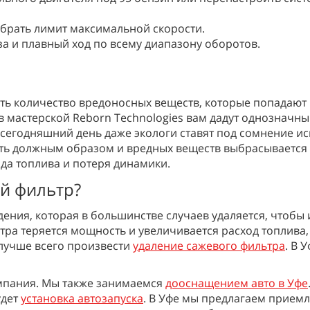
рать лимит максимальной скорости.
а и плавный ход по всему диапазону оборотов.
зить количество вредоносных веществ, которые попадают
 в мастерской Reborn Technologies вам дадут однозначный
 сегодняшний день даже экологи ставят под сомнение ис
ать должным образом и вредных веществ выбрасывается
да топлива и потеря динамики.
й фильтр?
ния, которая в большинстве случаев удаляется, чтобы 
ьтра теряется мощность и увеличивается расход топлива
лучше всего произвести
удаление сажевого фильтра
. В 
компания. Мы также занимаемся
дооснащением авто в Уфе
удет
установка автозапуска
. В Уфе мы предлагаем прием