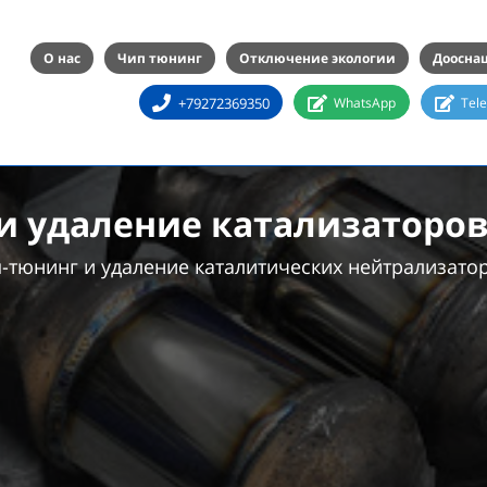
О нас
Чип тюнинг
Отключение экологии
Доосна
+79272369350
WhatsApp
Tel
 удаление катализаторов 
тюнинг и удаление каталитических нейтрализатор