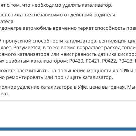
ят о том, что необходимо удалять катализатор.
ет снижаться независимо от действий водителя.
ателя.
идометре автомобиль временно теряет способность пов
й пропускной способности катализатора: вентиляция ци
ает. Разумеется, в то же время возрастает расход топл
мого катализатора или неисправность датчика кислоро
с забитым катализатором: Р0420, Р0421, Р0422, Р0423, Р
 можете рассчитывать на повышение мощности до 10% и 
жно ремонтировать или прочищать катализатор.
 полное удаление катализатора в Уфе, цена выгодная. М
еат.