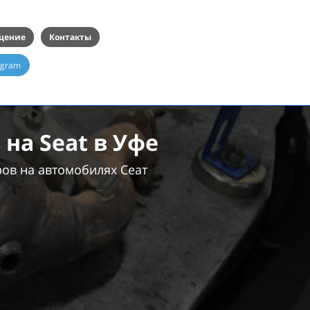
щение
Контакты
egram
на Seat в Уфе
ов на автомобилях Сеат