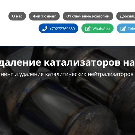
О нас
Чип тюнинг
Отключение экологии
Доосна
+79272369350
WhatsApp
Tel
аление катализаторов на 
инг и удаление каталитических нейтрализаторов 