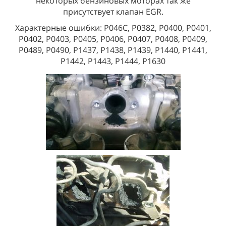
некоторых бензиновых моторах так же
присутствует клапан EGR.
Характерные ошибки: P046C, Р0382, Р0400, P0401,
P0402, Р0403, P0405, P0406, P0407, P0408, P0409,
P0489, P0490, P1437, P1438, P1439, P1440, P1441,
P1442, P1443, P1444, P1630