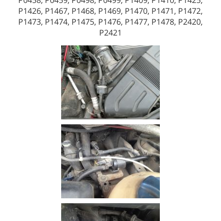
P0458, P0459, P0498, P0499, P1409, P1410, P1425,
P1426, P1467, P1468, P1469, P1470, P1471, P1472,
P1473, P1474, P1475, P1476, P1477, P1478, P2420,
P2421